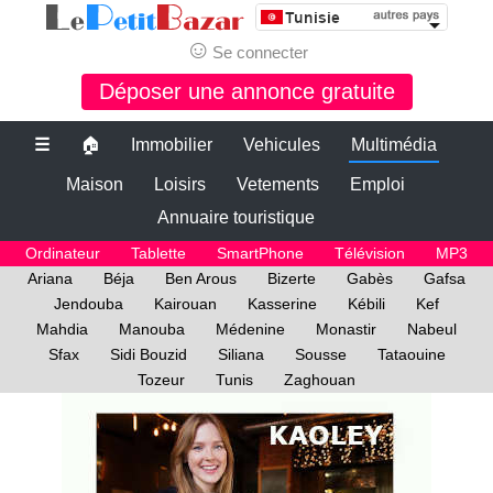
☺
Se connecter
Déposer une annonce gratuite
☰
🏠
Immobilier
Vehicules
Multimédia
Maison
Loisirs
Vetements
Emploi
Annuaire touristique
Ordinateur
Tablette
SmartPhone
Télévision
MP3
Ariana
Béja
Ben Arous
Bizerte
Gabès
Gafsa
Jendouba
Kairouan
Kasserine
Kébili
Kef
Mahdia
Manouba
Médenine
Monastir
Nabeul
Sfax
Sidi Bouzid
Siliana
Sousse
Tataouine
Tozeur
Tunis
Zaghouan