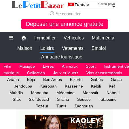
☺
Se connecter
Déposer une annonce gratuite
☰
🏠
Immobilier
Vehicules
Multimédia
Maison
Loisirs
Vetements
Emploi
Annuaire touristique
Film
Musique
Livres
Animaux
Sport
Instrument de
musique
Collection
Jeux et jouets
Vins et castronomis
Ariana
Béja
Ben Arous
Bizerte
Gabès
Gafsa
Jendouba
Kairouan
Kasserine
Kébili
Kef
Mahdia
Manouba
Médenine
Monastir
Nabeul
Sfax
Sidi Bouzid
Siliana
Sousse
Tataouine
Tozeur
Tunis
Zaghouan