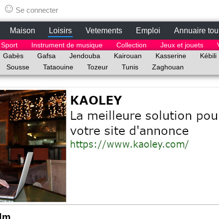
tunisie.lepetitbazar.fr
☺
Se connecter
Maison
Loisirs
Vetements
Emploi
Annuaire tou
Sport
Instrument de musique
Collection
Jeux et jouets
Gabès
Gafsa
Jendouba
Kairouan
Kasserine
Kébili
Sousse
Tataouine
Tozeur
Tunis
Zaghouan
ilm