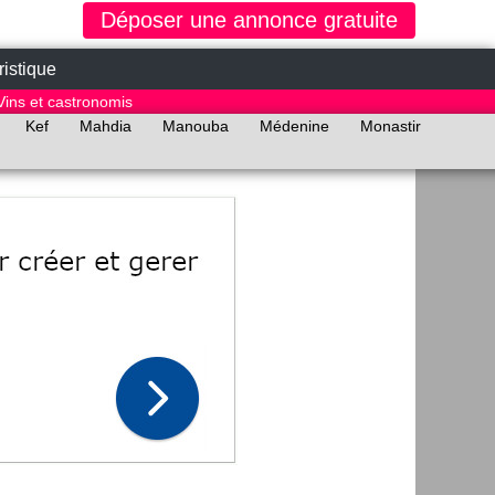
Déposer une annonce gratuite
ristique
Vins et castronomis
Kef
Mahdia
Manouba
Médenine
Monastir