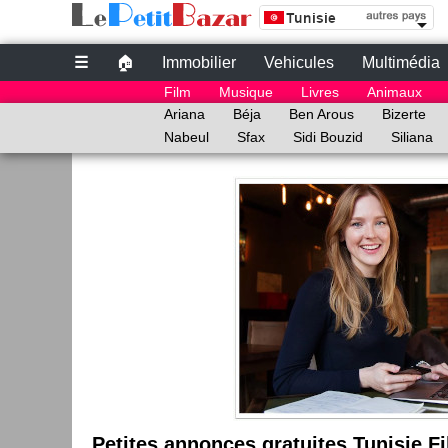
Site de petites Annonces Gratuites au Tunisie | 
Petites annonces gratuites au Tunisie
☰
🏠
Immobilier
Vehicules
Multimédia
le bon coin tunisie
Film
Musique
Livres
Animaux
annonce Tunisie
Ariana
Béja
Ben Arous
Bizerte
Nabeul
Sfax
Sidi Bouzid
Siliana
Petites annonces gratuites Tunisie F