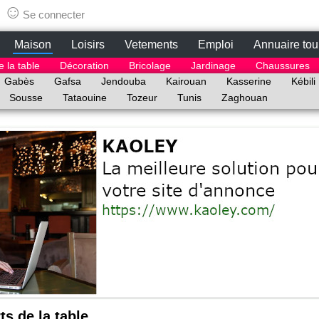
tunisie.lepetitbazar.fr
☺
Se connecter
Maison
Loisirs
Vetements
Emploi
Annuaire tou
e la table
Décoration
Bricolage
Jardinage
Chaussures
Gabès
Gafsa
Jendouba
Kairouan
Kasserine
Kébili
Sousse
Tataouine
Tozeur
Tunis
Zaghouan
ts de la table