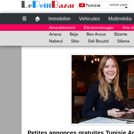
Site de petites Annonces Gratuites au Tunisie | 
Petites annonces gratuites au Tunisie
☰
🏠
Immobilier
Vehicules
Multimédia
le bon coin tunisie
Ameublement
Electroménager
Arts d
annonce Tunisie
Ariana
Béja
Ben Arous
Bizerte
Nabeul
Sfax
Sidi Bouzid
Siliana
Petites annonces gratuites Tunisie Ar