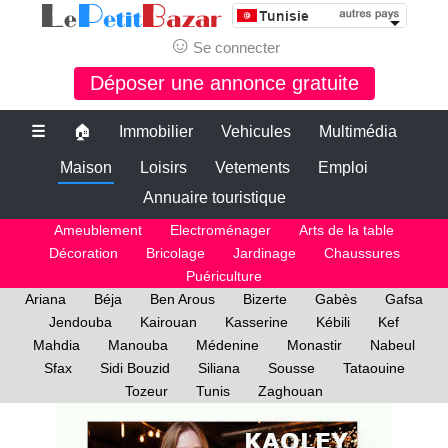
☺
Se connecter
Déposer une annonce gratuite
☰
🏠
Immobilier
Vehicules
Multimédia
Maison
Loisirs
Vetements
Emploi
Annuaire touristique
Ameublement
Electroménager
Arts de la table
Décoration
Bricolage
Jardinage
Chaussures
Puériculture
Ariana
Béja
Ben Arous
Bizerte
Gabès
Gafsa
Jendouba
Kairouan
Kasserine
Kébili
Kef
Mahdia
Manouba
Médenine
Monastir
Nabeul
Sfax
Sidi Bouzid
Siliana
Sousse
Tataouine
Tozeur
Tunis
Zaghouan