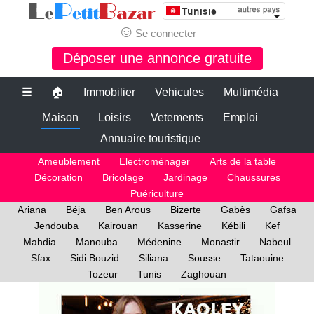
☺
Se connecter
Déposer une annonce gratuite
☰
🏠
Immobilier
Vehicules
Multimédia
Maison
Loisirs
Vetements
Emploi
Annuaire touristique
Ameublement
Electroménager
Arts de la table
Décoration
Bricolage
Jardinage
Chaussures
Puériculture
Ariana
Béja
Ben Arous
Bizerte
Gabès
Gafsa
Jendouba
Kairouan
Kasserine
Kébili
Kef
Mahdia
Manouba
Médenine
Monastir
Nabeul
Sfax
Sidi Bouzid
Siliana
Sousse
Tataouine
Tozeur
Tunis
Zaghouan