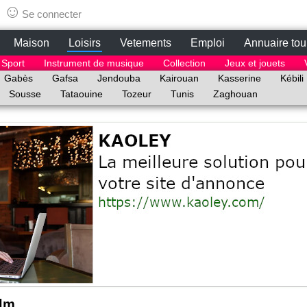
tunisie.lepetitbazar.fr
☺
Se connecter
Maison
Loisirs
Vetements
Emploi
Annuaire tou
Sport
Instrument de musique
Collection
Jeux et jouets
Gabès
Gafsa
Jendouba
Kairouan
Kasserine
Kébili
Sousse
Tataouine
Tozeur
Tunis
Zaghouan
ilm