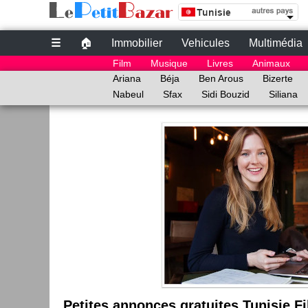
Site de petites Annonces Gratuites au Tunisie | 
Petites annonces gratuites au Tunisie
☰
🏠
Immobilier
Vehicules
Multimédia
le bon coin tunisie
Film
Musique
Livres
Animaux
annonce Tunisie
Ariana
Béja
Ben Arous
Bizerte
Nabeul
Sfax
Sidi Bouzid
Siliana
Petites annonces gratuites Tunisie F