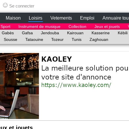
tunisie.lepetitbazar.fr
☺
Se connecter
Maison
Loisirs
Vetements
Emploi
Annuaire tou
Sport
Instrument de musique
Collection
Jeux et jouets
Gabès
Gafsa
Jendouba
Kairouan
Kasserine
Kébili
Sousse
Tataouine
Tozeur
Tunis
Zaghouan
ux et jouets