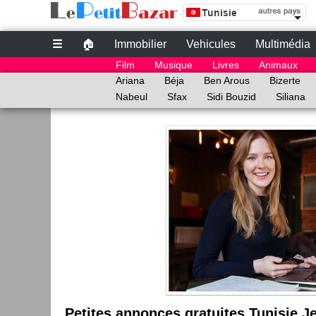
Site de petites Annonces Gratuites au Tunisie | 
Petites annonces gratuites au Tunisie
☰
🏠
Immobilier
Vehicules
Multimédia
le bon coin tunisie
Film
Musique
Livres
Animaux
annonce Tunisie
Ariana
Béja
Ben Arous
Bizerte
Nabeul
Sfax
Sidi Bouzid
Siliana
Petites annonces gratuites Tunisie Je