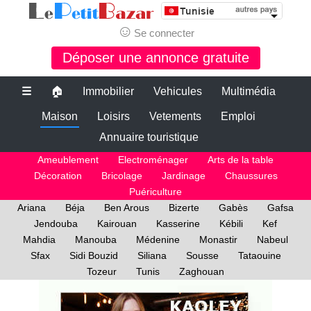
☺
Se connecter
Déposer une annonce gratuite
☰
🏠
Immobilier
Vehicules
Multimédia
Maison
Loisirs
Vetements
Emploi
Annuaire touristique
Ameublement
Electroménager
Arts de la table
Décoration
Bricolage
Jardinage
Chaussures
Puériculture
Ariana
Béja
Ben Arous
Bizerte
Gabès
Gafsa
Jendouba
Kairouan
Kasserine
Kébili
Kef
Mahdia
Manouba
Médenine
Monastir
Nabeul
Sfax
Sidi Bouzid
Siliana
Sousse
Tataouine
Tozeur
Tunis
Zaghouan