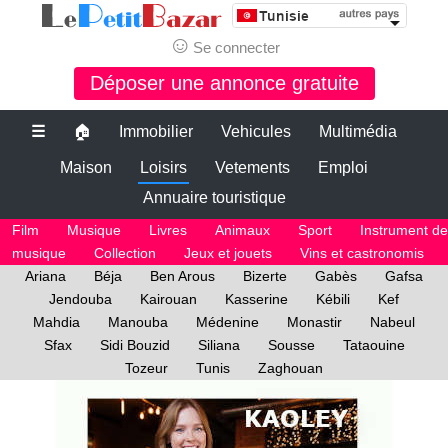
☺
Se connecter
Déposer une annonce gratuite
☰
🏠
Immobilier
Vehicules
Multimédia
Maison
Loisirs
Vetements
Emploi
Annuaire touristique
Film
Musique
Livres
Animaux
Sport
Instrument de
musique
Collection
Jeux et jouets
Vins et castronomis
Ariana
Béja
Ben Arous
Bizerte
Gabès
Gafsa
Jendouba
Kairouan
Kasserine
Kébili
Kef
Mahdia
Manouba
Médenine
Monastir
Nabeul
Sfax
Sidi Bouzid
Siliana
Sousse
Tataouine
Tozeur
Tunis
Zaghouan