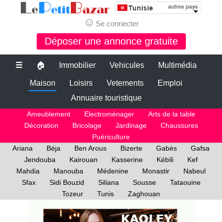
☺
Se connecter
Déposer une annonce gratuite
☰
🏠
Immobilier
Vehicules
Multimédia
Maison
Loisirs
Vetements
Emploi
Annuaire touristique
Ameublement
Electroménager
Arts de la table
Décoration
Bricolage
Jardinage
Chaussures
Puériculture
Ariana
Béja
Ben Arous
Bizerte
Gabès
Gafsa
Jendouba
Kairouan
Kasserine
Kébili
Kef
Mahdia
Manouba
Médenine
Monastir
Nabeul
Sfax
Sidi Bouzid
Siliana
Sousse
Tataouine
Tozeur
Tunis
Zaghouan