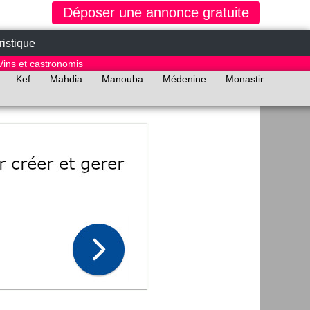
Déposer une annonce gratuite
ristique
Vins et castronomis
Kef
Mahdia
Manouba
Médenine
Monastir