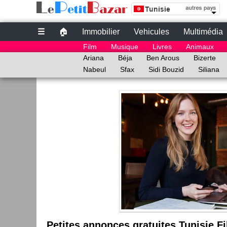
Site de petites Annonces Gratuites au Tunisie | 
Petites annonces gratuites au Tunisie
☰
🏠
Immobilier
Vehicules
Multimédia
le bon coin tunisie
Film
Musique
Livres
Animaux
annonce Tunisie
Ariana
Béja
Ben Arous
Bizerte
Nabeul
Sfax
Sidi Bouzid
Siliana
Petites annonces gratuites Tunisie F