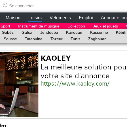
tunisie.lepetitbazar.fr
☺
Se connecter
Maison
Loisirs
Vetements
Emploi
Annuaire tou
Sport
Instrument de musique
Collection
Jeux et jouets
Gabès
Gafsa
Jendouba
Kairouan
Kasserine
Kébili
Sousse
Tataouine
Tozeur
Tunis
Zaghouan
ilm